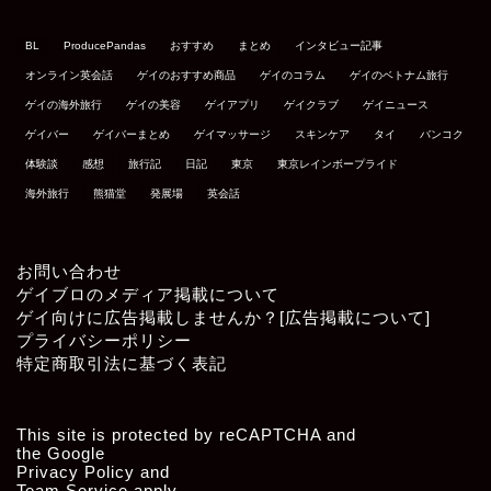
BL
ProducePandas
おすすめ
まとめ
インタビュー記事
オンライン英会話
ゲイのおすすめ商品
ゲイのコラム
ゲイのベトナム旅行
ゲイの海外旅行
ゲイの美容
ゲイアプリ
ゲイクラブ
ゲイニュース
ゲイバー
ゲイバーまとめ
ゲイマッサージ
スキンケア
タイ
バンコク
体験談
感想
旅行記
日記
東京
東京レインボープライド
海外旅行
熊猫堂
発展場
英会話
お問い合わせ
ゲイブロのメディア掲載について
ゲイ向けに広告掲載しませんか？[広告掲載について]
プライバシーポリシー
特定商取引法に基づく表記
This site is protected by reCAPTCHA and
the Google
Privacy Policy
and
Team Service
apply.