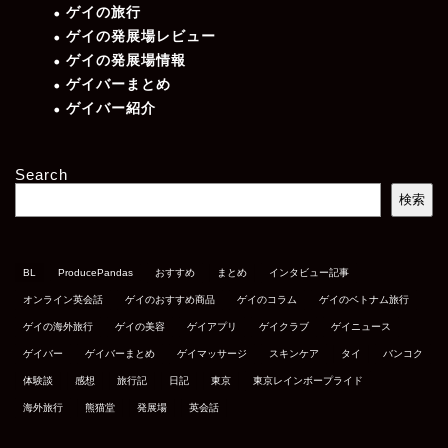
ゲイの旅行
ゲイの発展場レビュー
ゲイの発展場情報
ゲイバーまとめ
ゲイバー紹介
Search
検索
BL
ProducePandas
おすすめ
まとめ
インタビュー記事
オンライン英会話
ゲイのおすすめ商品
ゲイのコラム
ゲイのベトナム旅行
ゲイの海外旅行
ゲイの美容
ゲイアプリ
ゲイクラブ
ゲイニュース
ゲイバー
ゲイバーまとめ
ゲイマッサージ
スキンケア
タイ
バンコク
体験談
感想
旅行記
日記
東京
東京レインボープライド
海外旅行
熊猫堂
発展場
英会話