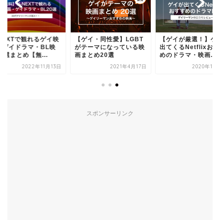
【ゲイ・同性愛】LGBT
【ゲイが厳選！】ゲイが
U-NEXTで観
がテーマになっている映
出てくるNetflixおすす
画・ゲイドラマ
画まとめ20選
めのドラマ・映画...
画20選まとめ【無
2021年4月17日
2020年10月14日
202
スポンサーリンク