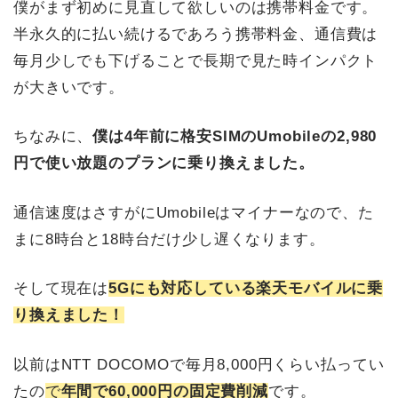
僕がまず初めに見直して欲しいのは携帯料金です。
半永久的に払い続けるであろう携帯料金、通信費は
毎月少しでも下げることで長期で見た時インパクト
が大きいです。
ちなみに、
僕は4年前に格安SIMのUmobileの2,980
円で使い放題のプランに乗り換えました。
通信速度はさすがにUmobileはマイナーなので、た
まに8時台と18時台だけ少し遅くなります。
そして現在は
5Gにも対応している楽天モバイルに乗
り換えました！
以前はNTT DOCOMOで毎月8,000円くらい払ってい
たの
で
年間で60,000円の固定費削減
です。