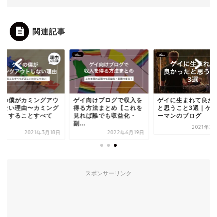
関連記事
etc.
etc.
イの僕がカミングアウ
ゲイ向けブログで収入を
ゲイに生まれて良か
しない理由〜カミング
得る方法まとめ【これを
と思うこと3選｜ゲ
ウトすることすべて
見れば誰でも収益化・
ーマンのブログ
.
副...
2021年3
2021年3月18日
2022年6月19日
スポンサーリンク