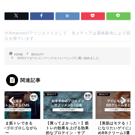
※Amazonのアソシエイトとして、当メディアは適格販売により収
入を得ています。
HOME
BEAUTY
30代ゲイがついにパーソナルトレーニングに通い始めました
関連記事
UTY
BEAUTY
BEAUTY
たまま筋トレできる
【買ってよかった！】筋
【美肌はモテる！】
MS〜ゴロゴロしながら
トレの効果を上げる効果
になりたいゲイにお
トレ〜
的なプロテイン・サプ
めBBクリーム3選！