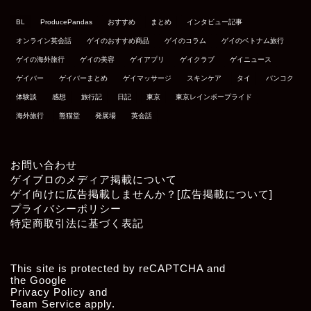
BL
ProducePandas
おすすめ
まとめ
インタビュー記事
オンライン英会話
ゲイのおすすめ商品
ゲイのコラム
ゲイのベトナム旅行
ゲイの海外旅行
ゲイの美容
ゲイアプリ
ゲイクラブ
ゲイニュース
ゲイバー
ゲイバーまとめ
ゲイマッサージ
スキンケア
タイ
バンコク
体験談
感想
旅行記
日記
東京
東京レインボープライド
海外旅行
熊猫堂
発展場
英会話
お問い合わせ
ゲイブロのメディア掲載について
ゲイ向けに広告掲載しませんか？[広告掲載について]
プライバシーポリシー
特定商取引法に基づく表記
This site is protected by reCAPTCHA and
the Google
Privacy Policy
and
Team Service
apply.