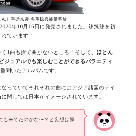
I.A.》重磅来袭 多重惊喜能量释放
で2020年10月15日に発売されました。辣辣辣を初
されています！
かく1曲も捨て曲がないところ！そして、
ほとん
にビジュアルでも楽しむことができるバラエティ
、1番聞いたアルバムです。
になっていてそれぞれの曲にはアジア諸国のテイ
猫に関しては日本がイメージされています。
にも来てたのかな〜？と妄想は膨