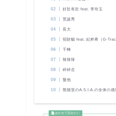
好肚有肚 feat. 李玲玉
荒誕秀
長大
招財貓 feat. 紀粹希（G-Tra
千轉
辣辣辣
碎碎念
盤他
熊猫堂のA.S.I.A.の全体の感