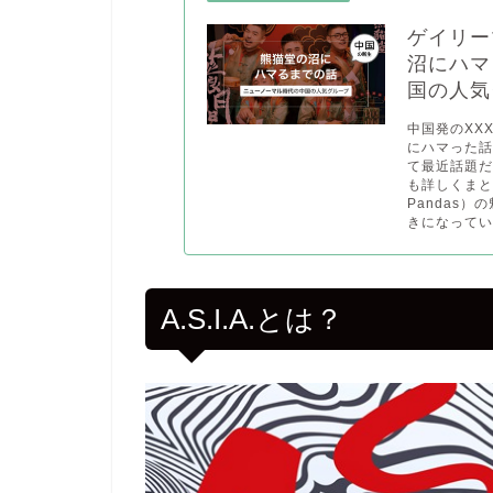
ゲイリーマ
沼にハマ
国の人気
中国発のXXX
にハマった話を
て最近話題
も詳しくまと
Pandas）
きになってい
A.S.I.A.とは？