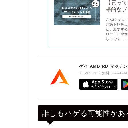
【買って
果的なプ
こんにちは
は筋トレをし
た。おすす
ロテインや
しいです。...
ゲイ AMBIRD マッ
TIEWA, INC.
無料
posted with
誰しもハゲる可能性があ