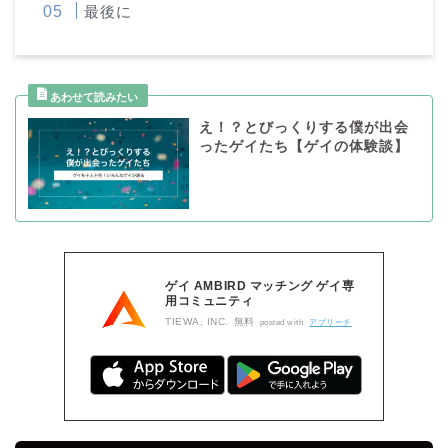
最後に
え！？とびっくりする僕が出会
ったゲイたち【ゲイの体験談】
ゲイ AMBIRD マッチング ゲイ専
用コミュニティ
TIEWA, INC.
無料
posted with
アプリーチ