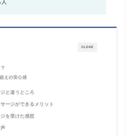
る人
CLOSE
安？
人超えの安心感
ージと違うところ
ッサージができるメリット
ージを受けた感想
の声