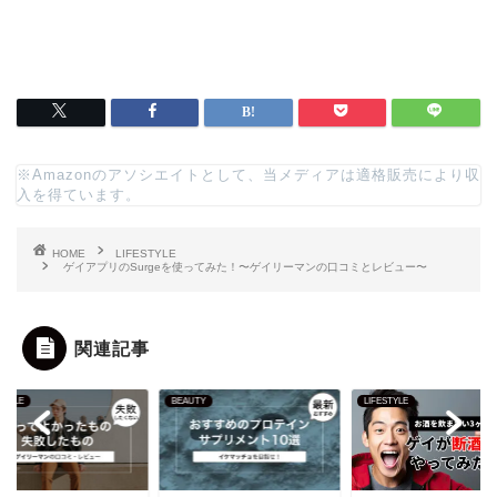
※Amazonのアソシエイトとして、当メディアは適格販売により収
入を得ています。
HOME
LIFESTYLE
ゲイアプリのSurgeを使ってみた！〜ゲイリーマンの口コミとレビュー〜
関連記事
STYLE
BEAUTY
LIFESTYLE