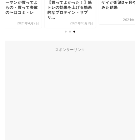
イリーマンが買ってよ
【買ってよかった！】筋
ゲイが断酒3ヶ月や
ったもの・買って失敗
トレの効果を上げる効果
みた結果
たもの〜口コミ・レ
的なプロテイン・サプ
.
リ...
2024年6月
2021年4月2日
2021年10月9日
スポンサーリンク