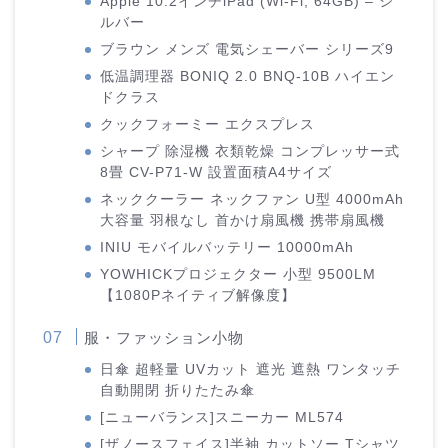
Apple 10.2インチiPad (Wi-Fi, 64GB) – シ
ルバー
ブラウン メンズ 電気シェーバー シリーズ9
低温調理器 BONIQ 2.0 BNQ-10B ハイエン
ドクラス
クックフォーミー エクスプレス
シャープ 除湿機 衣類乾燥 コンプレッサー式
8畳 CV-P71-W 設置面積A4サイズ
ネッククーラー ネックファン U型 4000mAh
大容量 羽根なし 首かけ扇風機 携帯扇風機
INIU モバイルバッテリー 10000mAh
YOWHICKプロジェクター 小型 9500LM
【1080Pネイティブ解像度】
服・ファッション小物
日傘 超軽量 UVカット 遮光 遮熱 ワンタッチ
自動開閉 折りたたみ傘
[ニューバランス]スニーカー ML574
[ザノースフェイス]半袖 カットソー Tシャツ