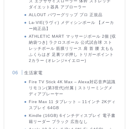
ズ エクササイズローラー 体幹 ストレッチ
ダイエット器具 アブローラー
ALLOUT パワーグリップ プロ 正規品
La-VIE(ラヴィ) メディシンボール 【メーカ
ー純正品】
ATHLETIC MART マッサージボール 2個 [収
納袋つき] ラクロスボール 公式試合球 スト
レッチボール 筋膜リリース 肩 首 腰 太もも
ふくらはぎ 足裏ツボ押し トリガーポイント
2カラー (オレンジ×イエロー)
生活家電
Fire TV Stick 4K Max – Alexa対応音声認識
リモコン(第3世代)付属 | ストリーミングメ
ディアプレーヤー
Fire Max 11 タブレット – 11インチ 2Kディ
スプレイ 64GB
Kindle (16GB) 6インチディスプレイ 電子書
籍リーダー ブラック 広告なし