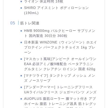
ライオン 休足時間 18枚
SHIRO アイスミント ボディローション
(190mL)
筋トレ関連
HMB 90000mg バルクヒーロー サプリメン
ト 国内製造 30日分 360粒
日本新薬 WINZONE（ウィンゾーン）ホエイ
プロテイン パーフェクトチョイス 1kg プレ
ーン
[マスカット風味]アンビーク オールインワン
EAA 必須アミノ酸9種配合 ベータアラニン
グルタミン クレアチン ロイシン 国産 620g
[マナツライフ] タンクトップ メッシュ メン
ズ ノースリーブ
[アンダーアーマー] トレーニングフリース
UAライバルフリース ジョガーパンツ メンズ
AUOPLUS 腹筋ローラー 膝マット付き アブ
ホイール 腹筋 トレーニング器具 筋トレグッ