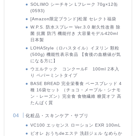
SOLIMO シーチキン Lフレーク 70g×12缶
(0593)
[Amazon限定ブランド]松屋 セレクト福袋
W.P.S. 防水スプレー Ver.3.0 耐久性改善 除
菌 抗菌 防汚 機能付き 大容量モデル420ml
日本製
LOHAStyle（ロハスタイル）イヌリン 顆粒
(500g) 機能性表示食品 【食後の血糖値が気
になる方に】
ウエルテック コンクールF 100ml 2本入
り ペパーミントタイプ
BASE BREAD 完全栄養食 ベースブレッド 4
種 16袋セット （チョコ・メープル・シナモ
ン・レーズン）完全食 食物繊維 糖質オフ 高
たんぱく質
化粧品・スキンケア・サプリ
VC100 エッセンス ローション EXR 100mL
ビオレ おうちdeエステ 洗顔ジェル なめらか