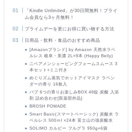
「Kindle Unlimited」が30日間無料！プライ
ム会員なら3ヶ月無料！
プライムデーを更にお得に買い物する方法
日用品・飲料・食品のおすすめ商品
[Amazonブランド] by Amazon 天然水ラベ
ルレス 岐阜・美濃 2L×9本 (Happy Belly)
ニベアメンシェービングフォームスムース 3
本セット+ミニ付き
めぐりズム蒸気でホットアイマスク ラベン
ダーの香り 16枚入
バブ 6つの香りお楽しみBOX 48錠 炭酸 入浴
剤 詰め合わせ[医薬部外品]
BROSH POMADE
Smart Basic(スマートベーシック) 炭酸水 ラ
ベルレス 500ｍl ×24本 富士山の強炭酸水
SOLIMO カルビー フルグラ 950g×6袋