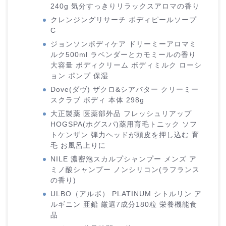
240g 気分すっきりリラックスアロマの香り
クレンジングリサーチ ボディピールソープ
C
ジョンソンボディケア ドリーミーアロマミ
ルク500ml ラベンダーとカモミールの香り
大容量 ボディクリーム ボディミルク ローシ
ョン ポンプ 保湿
Dove(ダヴ) ザクロ&シアバター クリーミー
スクラブ ボディ 本体 298g
大正製薬 医薬部外品 フレッシュリアップ
HOGSPA(ホグスパ)薬用育毛トニック ソフ
トケンザン 弾力ヘッドが頭皮を押し込む 育
毛 お風呂上りに
NILE 濃密泡スカルプシャンプー メンズ ア
ミノ酸シャンプー ノンシリコン(ラフランス
の香り)
ULBO（アルボ） PLATINUM シトルリン ア
ルギニン 亜鉛 厳選7成分180粒 栄養機能食
品