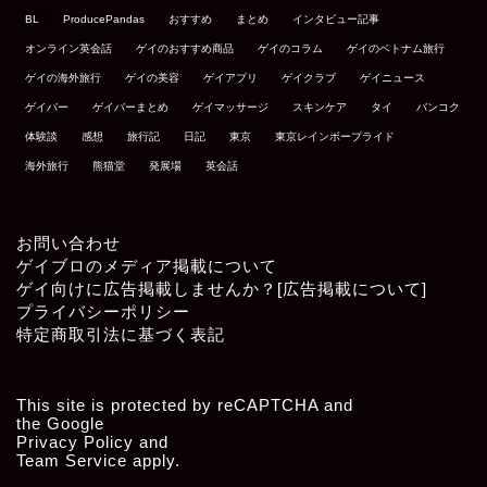
BL
ProducePandas
おすすめ
まとめ
インタビュー記事
オンライン英会話
ゲイのおすすめ商品
ゲイのコラム
ゲイのベトナム旅行
ゲイの海外旅行
ゲイの美容
ゲイアプリ
ゲイクラブ
ゲイニュース
ゲイバー
ゲイバーまとめ
ゲイマッサージ
スキンケア
タイ
バンコク
体験談
感想
旅行記
日記
東京
東京レインボープライド
海外旅行
熊猫堂
発展場
英会話
お問い合わせ
ゲイブロのメディア掲載について
ゲイ向けに広告掲載しませんか？[広告掲載について]
プライバシーポリシー
特定商取引法に基づく表記
This site is protected by reCAPTCHA and
the Google
Privacy Policy
and
Team Service
apply.